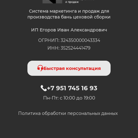
Система маркетинга и продаж для
8 лет в маркетинге,
производства бань цеховой сборки
владелец «Метод
Егорова»
ИП Егоров Иван Александрович
Иван Егоров
ОГРНИП: 324350000043334
Отлично, мы получили
ИНН: 352524441479
ваши данные!
Отправлю вам обзор в
ближайшее время в
Быстрая консультация
выбранный мессенжер
+7 951 745 16 93
Пн-Пт: с 10:00 до 19:00
Политика обработки персональных данных