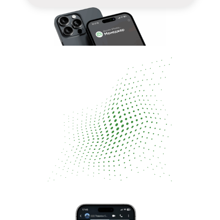
Первая сделка к
21-30 дню
работы. Гарантия в договоре.
перезвоним за
15 минут
Заявки на бани от
людей с участком и
бюджетом от
650 000
₽
.