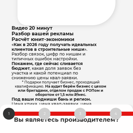
Видео 20 минут
Разбор вашей рекламы
Иван Егоров
Расчёт юнит-экономики
Руководитель агентства
«
Как в 2026 году получать идеальных
НАЧАТЬ ПОЛУЧАТЬ ЗАЯВКИ
клиентов в строительные ниши
».
НА БАНИ с чеком от 450 000 ₽
Разбор связок, цифр по нишам и
типичных ошибок настройки.
Покажем, где сейчас сливается
бюджет
, какая доля заявок без
участка и какой потенциал по
снижению цены квал-заявки.
* Подарки получает бизнес, проходящий
квалификацию.
На аудит берём бизнес с цехом
или бригадами, отделом продаж с РОПом и
оборотом от 1,5 млн ₽/мес.
Под ваши подниши бань и регион.
Цена клика, цена квал-заявки, цена
замера, цена договора. Чек, при
котором первая сделка окупает
1
2
3
4
месяц маркетинга.
Вы являетесь производителем?
После прохождения квиза
вы получите